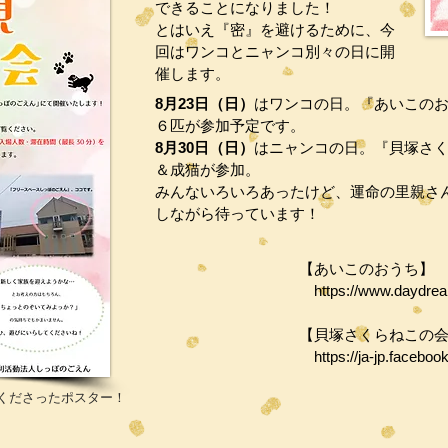
できることになりました！
とはいえ『密』を避けるために、今
回はワンコとニャンコ別々の日に開
催します。
8月23日（日）
はワンコの日。『あいこの
６匹が参加予定です。
8月30日（日）
はニャンコの日。『貝塚さ
＆成猫が参加。
みんないろいろあったけど、運命の里親さ
しながら待っています！
【あいこのおうち】
https://www.daydrea
【貝塚さくらねこの
https://ja-jp.faceb
てくださったポスター！