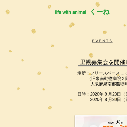
くーね
life with animal
EVENTS
里親募集会を開催
場所：フリースペースし
（旧泉南動物病院２
大阪府泉南郡熊取町紺屋
日時：2020年 8 月23日
2020年 8 月30日（