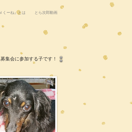
nimal くーね』とは
とら次郎動画
親募集会に参加する子です！