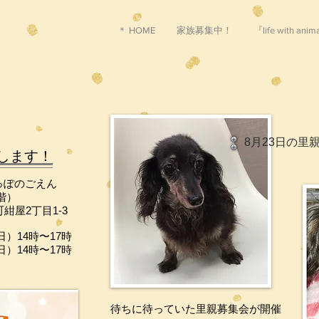
＊ HOME
家族募集中！
『life with a
8月23日の里
します！
っぽのごえん
階）
2丁目1-3
（日）
14時〜17時
日）
14時〜17時
待ちに待っていた里親募集会が開催